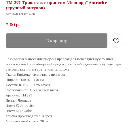
TM 297 Трикотаж с принтом "Леопард" Antracite
(крупный рисунок)
Артикул:
TM 297.57KR
7,00
р.
В корзину
Технология нанесения рисунка превращает повседневную ткань в
эксклюзивный дизайнерский продукт, который идеально подходит для
самовыражения на сцене или танцполе.
Ткань: Бифлекс, трикотаж с принтом
Ширина: 150 см - 170 см
Состав: 87% VS - 13% Laycra
Растяжимость: По долевой нити
Артикул: TM 297
Принт: Леопард
Цвет: 57 Antracite
Цвет: MultiColor
Страна производства: Корея
Минимальный отрез: 20 см.