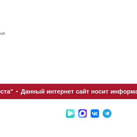
вый
ста"
Данный интернет сайт носит информац