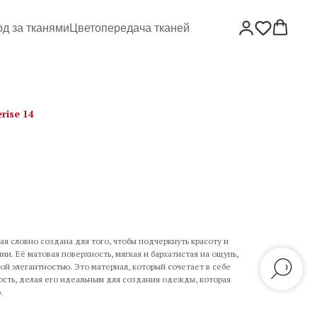
од за тканями
Цветопередача тканей
rise 14
ая словно создана для того, чтобы подчеркнуть красоту и
и. Её матовая поверхность, мягкая и бархатистая на ощупь,
ой элегантностью. Это материал, который сочетает в себе
сть, делая его идеальным для создания одежды, которая
.