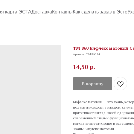
ая карта ЭСТА
Доставка
Контакты
Как сделать заказ в Эсте
Ух
TM 860 Бифлекс матовый Ce
Артикул:
TM 860.14
р.
14,50
В корзину
Бифлекс матовый — это ткань, котор
подарить комфорт в каждом движени
притягивает взгляд своей сдержанн
современный стиль и функционально
выглядит впечатляюще и завершено
Ткань: Бифлекс матовый