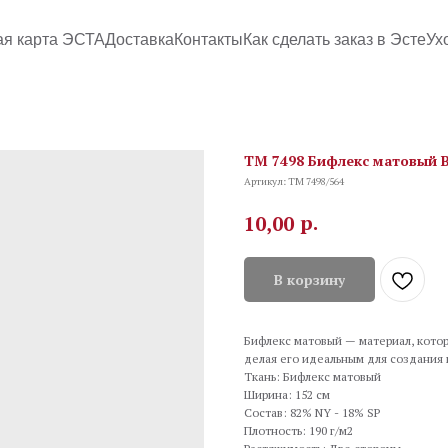
ая карта ЭСТА
Доставка
Контакты
Как сделать заказ в Эсте
Ух
TM 7498 Бифлекс матовый B
Артикул:
TM 7498/564
р.
10,00
В корзину
Бифлекс матовый — материал, котор
делая его идеальным для создания
Ткань: Бифлекс матовый
Ширина: 152 см
Состав: 82% NY - 18% SP
Плотность: 190 г/м2