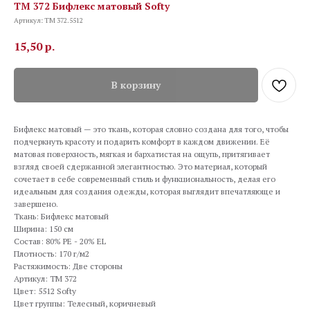
TM 372 Бифлекс матовый Softy
Артикул:
TM 372.5512
15,50
р.
В корзину
Бифлекс матовый — это ткань, которая словно создана для того, чтобы
подчеркнуть красоту и подарить комфорт в каждом движении. Её
матовая поверхность, мягкая и бархатистая на ощупь, притягивает
взгляд своей сдержанной элегантностью. Это материал, который
сочетает в себе современный стиль и функциональность, делая его
идеальным для создания одежды, которая выглядит впечатляюще и
завершено.
Ткань: Бифлекс матовый
Ширина: 150 см
Состав: 80% PE - 20% EL
Плотность: 170 г/м2
Растяжимость: Две стороны
Артикул: TM 372
Цвет: 5512 Softy
Цвет группы: Телесный, коричневый