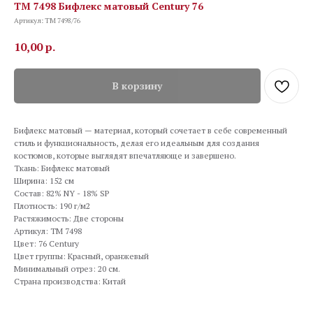
TM 7498 Бифлекс матовый Century 76
Артикул:
TM 7498/76
10,00
р.
В корзину
Бифлекс матовый — материал, который сочетает в себе современный
стиль и функциональность, делая его идеальным для создания
костюмов, которые выглядят впечатляюще и завершено.
Ткань: Бифлекс матовый
Ширина: 152 см
Состав: 82% NY - 18% SP
Плотность: 190 г/м2
Растяжимость: Две стороны
Артикул: TM 7498
Цвет: 76 Century
Цвет группы: Красный, оранжевый
Минимальный отрез: 20 см.
Страна производства: Китай