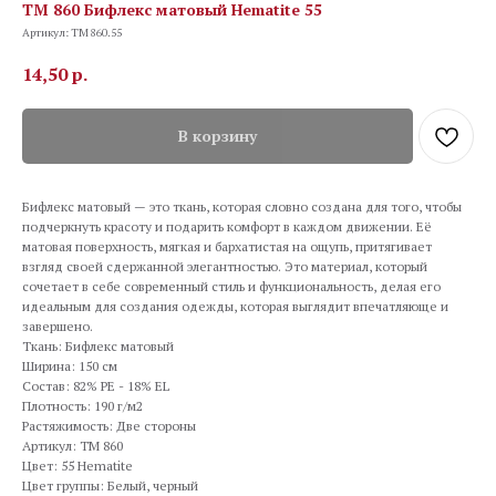
TM 860 Бифлекс матовый Hematite 55
Артикул:
TM 860.55
14,50
р.
В корзину
Бифлекс матовый — это ткань, которая словно создана для того, чтобы
подчеркнуть красоту и подарить комфорт в каждом движении. Её
матовая поверхность, мягкая и бархатистая на ощупь, притягивает
взгляд своей сдержанной элегантностью. Это материал, который
сочетает в себе современный стиль и функциональность, делая его
идеальным для создания одежды, которая выглядит впечатляюще и
завершено.
Ткань: Бифлекс матовый
Ширина: 150 см
Состав: 82% PE - 18% EL
Плотность: 190 г/м2
Растяжимость: Две стороны
Артикул: TM 860
Цвет: 55 Hematite
Цвет группы: Белый, черный