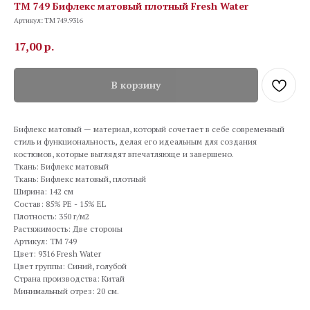
TM 749 Бифлекс матовый плотный Fresh Water
Артикул:
TM 749.9316
17,00
р.
В корзину
Бифлекс матовый — материал, который сочетает в себе современный
стиль и функциональность, делая его идеальным для создания
костюмов, которые выглядят впечатляюще и завершено.
Ткань: Бифлекс матовый
Ткань: Бифлекс матовый, плотный
Ширина: 142 см
Состав: 85% PE - 15% EL
Плотность: 350 г/м2
Растяжимость: Две стороны
Артикул: TM 749
Цвет: 9316 Fresh Water
Цвет группы: Синий, голубой
Страна производства: Китай
Минимальный отрез: 20 см.