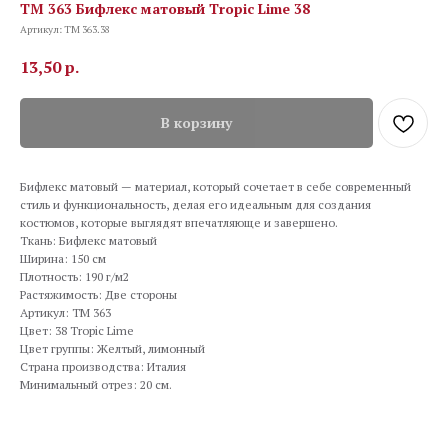
TM 363 Бифлекс матовый Tropic Lime 38
Артикул:
TM 363.38
13,50
р.
В корзину
Бифлекс матовый — материал, который сочетает в себе современный
стиль и функциональность, делая его идеальным для создания
костюмов, которые выглядят впечатляюще и завершено.
Ткань: Бифлекс матовый
Ширина: 150 см
Плотность: 190 г/м2
Растяжимость: Две стороны
Артикул: TM 363
Цвет: 38 Tropic Lime
Цвет группы: Желтый, лимонный
Страна производства: Италия
Минимальный отрез: 20 см.