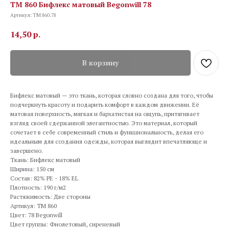
TM 860 Бифлекс матовый Begonwill 78
Артикул:
TM 860.78
14,50
р.
В корзину
Бифлекс матовый — это ткань, которая словно создана для того, чтобы
подчеркнуть красоту и подарить комфорт в каждом движении. Её
матовая поверхность, мягкая и бархатистая на ощупь, притягивает
взгляд своей сдержанной элегантностью. Это материал, который
сочетает в себе современный стиль и функциональность, делая его
идеальным для создания одежды, которая выглядит впечатляюще и
завершено.
Ткань: Бифлекс матовый
Ширина: 150 см
Состав: 82% PE - 18% EL
Плотность: 190 г/м2
Растяжимость: Две стороны
Артикул: TM 860
Цвет: 78 Begonwill
Цвет группы: Фиолетовый, сиреневый