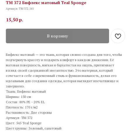
TM 372 Бифлекс матовый Teal Sponge
Артикул:
TM 372.545
15,50
р.
В корзину
Бифлекс матовый — это ткань, которая словно создана для того, чтобы
подчеркнуть красоту и подарить комфорт в каждом движении. Её
матовая поверхность, мягкая и бархатистая на ощупь, притягивает
взгляд своей сдержанной элегантностью. Это материал, который
сочетает в себе современный стиль и функциональность, делая его
идеальным для создания одежды, которая выглядит впечатляюще и
завершено.
Ткань: Бифлекс матовый
Ширина: 150 см
Состав: 80% PE - 20% EL
Плотность: 170 г/м2
Растяжимость: Две стороны
Артикул: TM 372
Цвет: 545 Teal Sponge
Цвет группы: Зеленый, салатовый