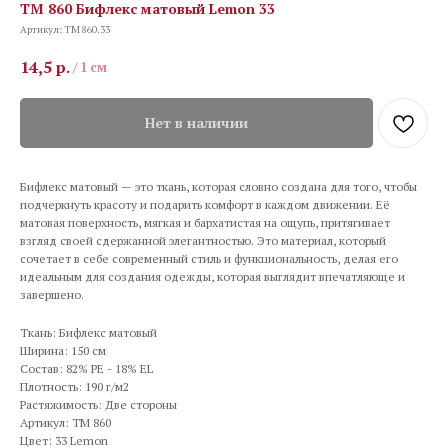
TM 860 Бифлекс матовый Lemon 33
Артикул:
TM 860.33
14,5
р.
/
1 см
Нет в наличии
Бифлекс матовый — это ткань, которая словно создана для того, чтобы
подчеркнуть красоту и подарить комфорт в каждом движении. Её
матовая поверхность, мягкая и бархатистая на ощупь, притягивает
взгляд своей сдержанной элегантностью. Это материал, который
сочетает в себе современный стиль и функциональность, делая его
идеальным для создания одежды, которая выглядит впечатляюще и
завершено.
Ткань: Бифлекс матовый
Ширина: 150 см
Состав: 82% PE - 18% EL
Плотность: 190 г/м2
Растяжимость: Две стороны
Артикул: TM 860
Цвет: 33 Lemon