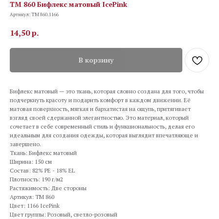
TM 860 Бифлекс матовый IcePink
Артикул:
TM 860.1166
14,50
р.
В корзину
Бифлекс матовый — это ткань, которая словно создана для того, чтобы
подчеркнуть красоту и подарить комфорт в каждом движении. Её
матовая поверхность, мягкая и бархатистая на ощупь, притягивает
взгляд своей сдержанной элегантностью. Это материал, который
сочетает в себе современный стиль и функциональность, делая его
идеальным для создания одежды, которая выглядит впечатляюще и
завершено.
Ткань: Бифлекс матовый
Ширина: 150 см
Состав: 82% PE - 18% EL
Плотность: 190 г/м2
Растяжимость: Две стороны
Артикул: TM 860
Цвет: 1166 IcePink
Цвет группы: Розовый, светло-розовый