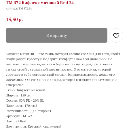
TM 372 Бифлекс матовый Red 24
Артикул:
TM 372.24
15,50
р.
В корзину
Бифлекс матовый — это ткань, которая словно создана для того, чтобы
подчеркнуть красоту и подарить комфорт в каждом движении. Её
матовая поверхность, мягкая и бархатистая на ощупь, притягивает
взгляд своей сдержанной элегантностью. Это материал, который
сочетает в себе современный стиль и функциональность, делая его
идеальным для создания одежды, которая выглядит впечатляюще и
завершено.
Ткань: Бифлекс матовый
Ширина: 150 см
Состав: 80% PE - 20% EL
Плотность: 170 г/м2
Растяжимость: Две стороны
Артикул: TM 372
Цвет: 24 Red
Цвет группы: Красный, оранжевый