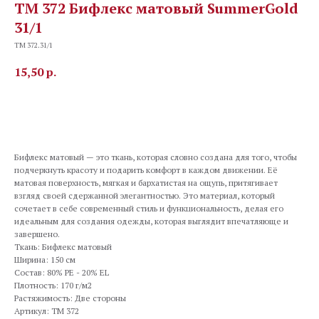
TM 372 Бифлекс матовый SummerGold
31/1
TM 372.31/1
15,50
р.
В корзину
Бифлекс матовый — это ткань, которая словно создана для того, чтобы
подчеркнуть красоту и подарить комфорт в каждом движении. Её
матовая поверхность, мягкая и бархатистая на ощупь, притягивает
взгляд своей сдержанной элегантностью. Это материал, который
сочетает в себе современный стиль и функциональность, делая его
идеальным для создания одежды, которая выглядит впечатляюще и
завершено.
Ткань: Бифлекс матовый
Ширина: 150 см
Состав: 80% PE - 20% EL
Плотность: 170 г/м2
Растяжимость: Две стороны
Артикул: TM 372