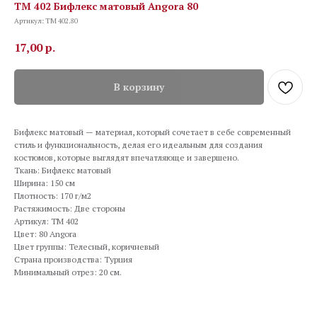
TM 402 Бифлекс матовый Angora 80
Артикул:
TM 402.80
17,00
р.
В корзину
Бифлекс матовый — материал, который сочетает в себе современный
стиль и функциональность, делая его идеальным для создания
костюмов, которые выглядят впечатляюще и завершено.
Ткань: Бифлекс матовый
Ширина: 150 см
Плотность: 170 г/м2
Растяжимость: Две стороны
Артикул: TM 402
Цвет: 80 Angora
Цвет группы: Телесный, коричневый
Страна производства: Турция
Минимальный отрез: 20 см.