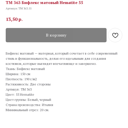
TM 363 Бифлекс матовый Hematite 55
Артикул:
TM 363.55
13,50
р.
В корзину
Бифлекс матовый — материал, который сочетает в себе современный
стиль и функциональность, делая его идеальным для создания
костюмов, которые выглядят впечатляюще и завершено.
Ткань: Бифлекс матовый
Ширина: 150 см
Плотность: 190 г/м2
Растяжимость: Две стороны
Артикул: TM 363
Цвет: 55 Hematite
Цвет группы: Белый, черный
Страна производства: Италия
Минимальный отрез: 20 см.