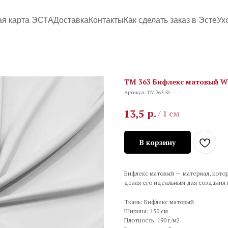
ая карта ЭСТА
Доставка
Контакты
Как сделать заказ в Эсте
Ух
TM 363 Бифлекс матовый Wh
Артикул:
TM 363.58
р.
13,5
/
1 см
В корзину
Бифлекс матовый — материал, котор
делая его идеальным для создания
Ткань: Бифлекс матовый
Ширина: 150 см
Плотность: 190 г/м2