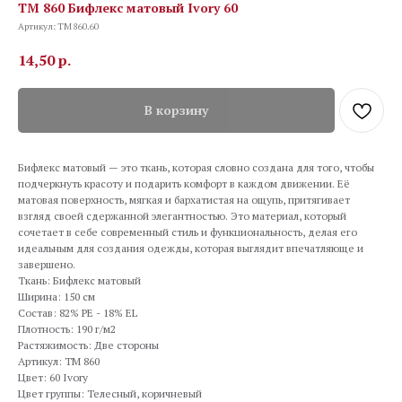
TM 860 Бифлекс матовый Ivory 60
Артикул:
TM 860.60
14,50
р.
В корзину
Бифлекс матовый — это ткань, которая словно создана для того, чтобы
подчеркнуть красоту и подарить комфорт в каждом движении. Её
матовая поверхность, мягкая и бархатистая на ощупь, притягивает
взгляд своей сдержанной элегантностью. Это материал, который
сочетает в себе современный стиль и функциональность, делая его
идеальным для создания одежды, которая выглядит впечатляюще и
завершено.
Ткань: Бифлекс матовый
Ширина: 150 см
Состав: 82% PE - 18% EL
Плотность: 190 г/м2
Растяжимость: Две стороны
Артикул: TM 860
Цвет: 60 Ivory
Цвет группы: Телесный, коричневый