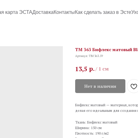
ая карта ЭСТА
Доставка
Контакты
Как сделать заказ в Эсте
Ух
TM 363 Бифлекс матовый Bl
Артикул:
TM 363.59
р.
13,5
/
1 см
Нет в наличии
Бифлекс матовый — материал, котор
делая его идеальным для создания
Ткань: Бифлекс матовый
Ширина: 150 см
Плотность: 190 г/м2