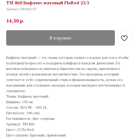
TM 860 Бифлекс матовый FloRed 23/3
Артикул:
TM 860.23/3
14,50
р.
В корзину
Бифлекс матовый — это ткань, которая словно создана для того, чтобы
подчеркнуть красоту и подарить комфорт в каждом движении. Её
матовая поверхность, мягкая и бархатистая на ощупь, притягивает
взгляд своей сдержанной элегантностью. Это материал, который
сочетает в себе современный стиль и функциональность, делая его
идеальным для создания одежды, которая выглядит впечатляюще и
завершено.
Ткань: Бифлекс матовый
Ширина: 150 см
Состав: 82% PE - 18% EL
Плотность: 190 г/м2
Растяжимость: Две стороны
Артикул: TM 860
Цвет: 23 Flo Red
Цвет группы: Красный, оранжевый