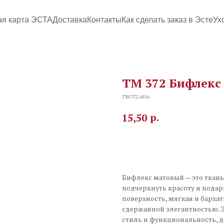
ая карта ЭСТА
Доставка
Контакты
Как сделать заказ в Эсте
Ух
TM 372 Бифлекс
TM 372.6816
р.
15,50
В корзину
Бифлекс матовый — это ткань,
подчеркнуть красоту и подар
поверхность, мягкая и бархат
сдержанной элегантностью. Э
стиль и функциональность, д