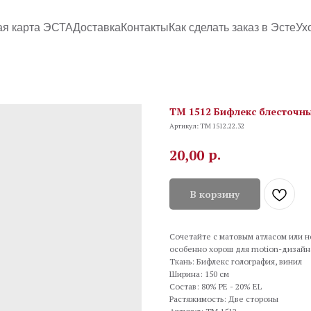
ая карта ЭСТА
Доставка
Контакты
Как сделать заказ в Эсте
Ух
TM 1512 Бифлекс блесточный
Артикул:
TM 1512.22.32
р.
20,00
В корзину
Сочетайте с матовым атласом или н
особенно хорош для motion-дизайна
Ткань: Бифлекс голография, винил
Ширина: 150 см
Состав: 80% PE - 20% EL
Растяжимость: Две стороны