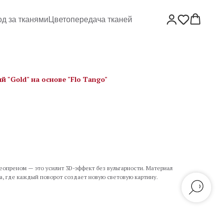
од за тканями
Цветопередача тканей
 "Gold" на основе "Flo Tango"
еопреном — это усилит 3D-эффект без вульгарности. Материал
, где каждый поворот создает новую световую картину.