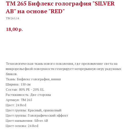
TM 265 Бифлекс голография "SILVER
AB" на основе "RED"
TM 265.14
18,00
р.
В корзину
Технологическая ткань нового поколения, где преломление света на
микрорельефной поверхности генерирует непрерывную игру радужных
бликов.
Ткань: Бифлекс голография, винил
Ширина: 150 см
Состав: 80% PE - 20% EL
Растяжимость: Две стороны
Артикул: TM 265
Цвет: 24 Red
Цвет группы: Красный, оранжевый
Цвет группы: Голографический эффект
Цвет напыления: Silver AB
Цвет основа: 24 Red