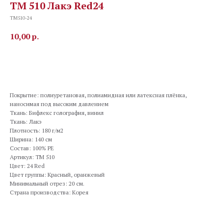
TM 510 Лакэ Red24
TM510-24
10,00
р.
В корзину
Покрытие: полиуретановая, полиамидная или латексная плёнка,
наносимая под высоким давлением
Ткань: Бифлекс голография, винил
Ткань: Лакэ
Плотность: 180 г/м2
Ширина: 140 см
Состав: 100% PE
Артикул: TM 510
Цвет: 24 Red
Цвет группы: Красный, оранжевый
Минимальный отрез: 20 см.
Страна производства: Корея