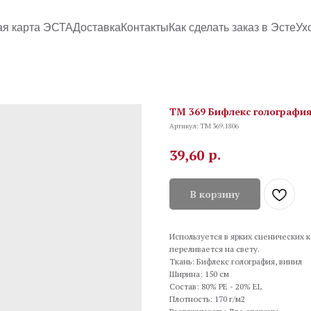
ая карта ЭСТА
Доставка
Контакты
Как сделать заказ в Эсте
Ух
TM 369 Бифлекс голография
Артикул:
TM 369.1806
р.
39,60
В корзину
Используется в ярких сценических 
переливается на свету.
Ткань: Бифлекс голография, винил
Ширина: 150 см
Состав: 80% PE - 20% EL
Плотность: 170 г/м2