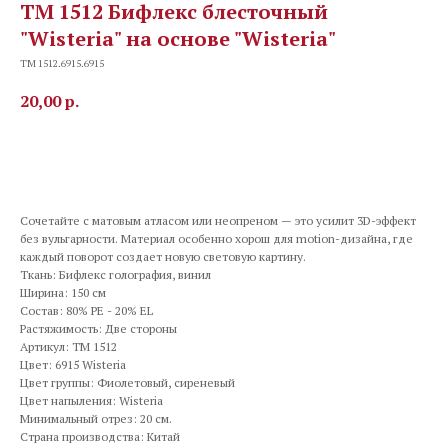
TM 1512 Бифлекс блесточный
"Wisteria" на основе "Wisteria"
TM 1512.6915.6915
20,00
р.
В корзину
Сочетайте с матовым атласом или неопреном — это усилит 3D-эффект
без вульгарности. Материал особенно хорош для motion-дизайна, где
каждый поворот создает новую световую картину.
Ткань: Бифлекс голография, винил
Ширина: 150 см
Состав: 80% PE - 20% EL
Растяжимость: Две стороны
Артикул: TM 1512
Цвет: 6915 Wisteria
Цвет группы: Фиолетовый, сиреневый
Цвет напыления: Wisteria
Минимальный отрез: 20 см.
Страна производства: Китай