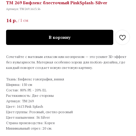
TM 269 Бифлекс блесточный PinkSplash-Silver
Артикул:
TM 269.1613.56
14
р.
/
1 см
В корзину
Сочетайте с матовым атласом или неопреном — это усилит 3D-эффект
без вульгарности. Материал особенно хорош для motion-дизайна, где
каждый поворот создает новую световую картину.
Ткань: Бифлекс голография, винил
Ширина: 150 см
Состав: 80% PE - 20% EL
Растяжимость: Две стороны
Артикул: TM 269
Цвет: 1613 Pink Splash
Цвет группы: Розовый, светло-розовый
Цвет напыления: 56 Silver
Страна производства: Корея
Минимальный отрез: 20 см.