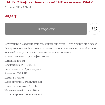
TM 1512 Бифлекс блесточный "AB" на основе "White"
Артикул:
TM 1512.AB.58
20,00
р.
В корзину
Сочетайте с матовым атласом или неопреном — это усилит 3D-эффект
без вульгарности. Материал особенно хорош для motion-дизайна, где
каждый поворот создает новую световую картину.
Ткань: Бифлекс голография, винил
Ширина: 150 см
Состав: 80% PE - 20% EL
Растяжимость: Две стороны
Артикул: TM 1512
Цвет: 58 White
Цвет группы: Белый, черный
Цвет напыления: 32 Gold
Минимальный отрез: 20 см.
Страна производства: Китай