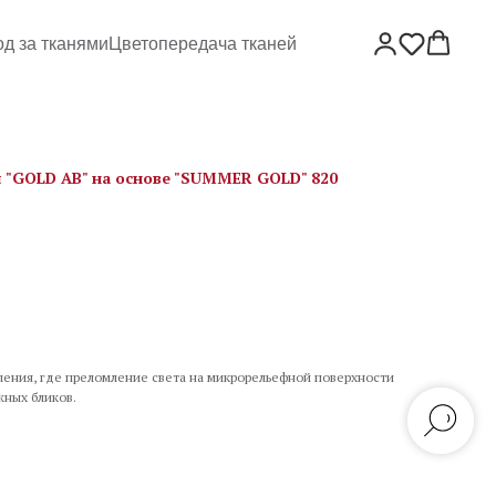
од за тканями
Цветопередача тканей
 "GOLD AB" на основе "SUMMER GOLD" 820
ления, где преломление света на микрорельефной поверхности
жных бликов.