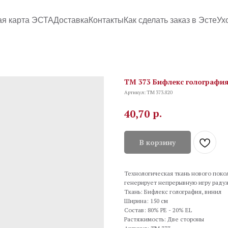
ая карта ЭСТА
Доставка
Контакты
Как сделать заказ в Эсте
Ух
TM 373 Бифлекс голография
Артикул:
TM 373.820
р.
40,70
В корзину
Технологическая ткань нового поко
генерирует непрерывную игру раду
Ткань: Бифлекс голография, винил
Ширина: 150 см
Состав: 80% PE - 20% EL
Растяжимость: Две стороны