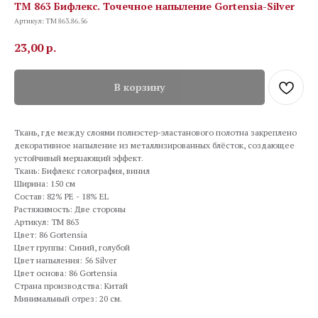
TM 863 Бифлекс. Точечное напыление Gortensia-Silver
Артикул:
TM 863.86.56
23,00
р.
В корзину
Ткань, где между слоями полиэстер-эластанового полотна закреплено
декоративное напыление из металлизированных блёсток, создающее
устойчивый мерцающий эффект.
Ткань: Бифлекс голография, винил
Ширина: 150 см
Состав: 82% PE - 18% EL
Растяжимость: Две стороны
Артикул: TM 863
Цвет: 86 Gortensia
Цвет группы: Синий, голубой
Цвет напыления: 56 Silver
Цвет основа: 86 Gortensia
Страна производства: Китай
Минимальный отрез: 20 см.