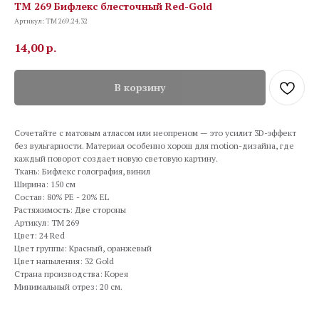
TM 269 Бифлекс блесточный Red-Gold
Артикул:
TM 269.24.32
14,00
р.
В корзину
Сочетайте с матовым атласом или неопреном — это усилит 3D-эффект
без вульгарности. Материал особенно хорош для motion-дизайна, где
каждый поворот создает новую световую картину.
Ткань: Бифлекс голография, винил
Ширина: 150 см
Состав: 80% PE - 20% EL
Растяжимость: Две стороны
Артикул: TM 269
Цвет: 24 Red
Цвет группы: Красный, оранжевый
Цвет напыления: 32 Gold
Страна производства: Корея
Минимальный отрез: 20 см.