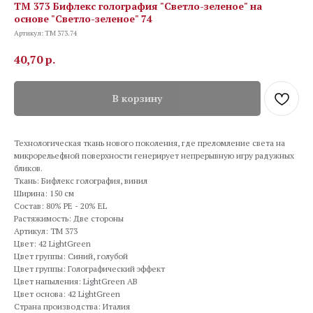
TM 373 Бифлекс голография "Светло-зеленое" на
основе "Cветло-зеленое" 74
Артикул:
TM 373.74
40,70
р.
В корзину
Технологическая ткань нового поколения, где преломление света на
микрорельефной поверхности генерирует непрерывную игру радужных
бликов.
Ткань: Бифлекс голография, винил
Ширина: 150 см
Состав: 80% PE - 20% EL
Растяжимость: Две стороны
Артикул: TM 373
Цвет: 42 LightGreen
Цвет группы: Синий, голубой
Цвет группы: Голографический эффект
Цвет напыления: LightGreen AB
Цвет основа: 42 LightGreen
Страна производства: Италия