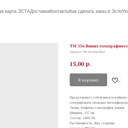
ая карта ЭСТА
Доставка
Контакты
Как сделать заказ в Эсте
Ух
TM 356 Винил голографическ
Артикул:
TM 356.Blue Pearl
р.
15,00
В корзину
Представляет собой многослойную 
генерировать сложные интерферен
Ткань: Бифлекс голография, винил
Ширина: 137 см
Состав: 100% PA
Растяжимость: Две стороны