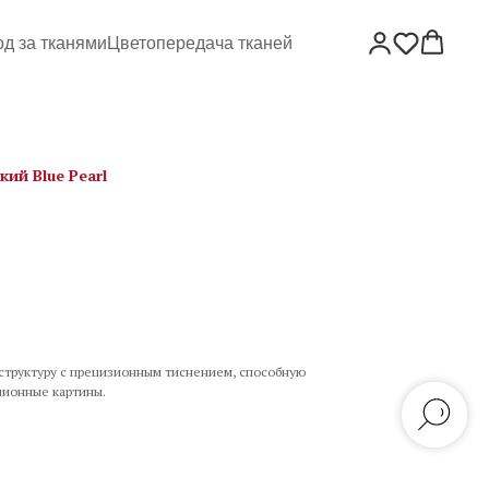
од за тканями
Цветопередача тканей
ий Blue Pearl
структуру с прецизионным тиснением, способную
ционные картины.