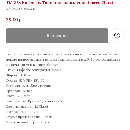
TM 863 Бифлекс. Точечное напыление Claret-Claret
Артикул:
TM 863.12.12
23,00
р.
В корзину
Ткань, где между слоями полиэстер-эластанового полотна закреплено
декоративное напыление из металлизированных блёсток, создающее
устойчивый мерцающий эффект.
Ткань: Бифлекс голография, винил
Ширина: 150 см
Состав: 82% PE - 18% EL
Растяжимость: Две стороны
Артикул: TM 863
Цвет: 12 Claret
Цвет группы: Красный, оранжевый
Цвет напыления: 12 Claret
Цвет основа: 12 Claret
Страна производства: Китай
Минимальный отрез: 20 см.