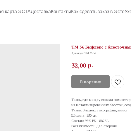
ая карта ЭСТА
Доставка
Контакты
Как сделать заказ в Эсте
Ух
TM 36 Бифлекс с блесточным 
Артикул:
TM 36.52
р.
32,00
В корзину
Ткань, где между слоями полиэсте
из металлизированных блёсток, со
Ткань: Бифлекс голография, винил
Ширина: 150 см
Состав: 92% PE - 8% EL
Растяжимость: Две стороны