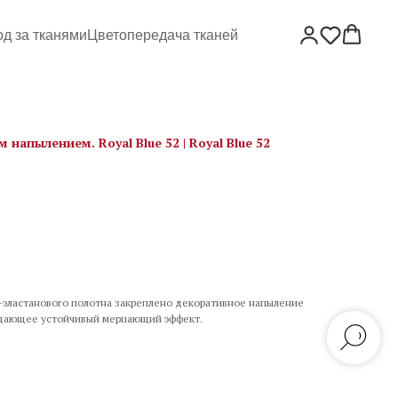
од за тканями
Цветопередача тканей
напылением. Royal Blue 52 | Royal Blue 52
р-эластанового полотна закреплено декоративное напыление
здающее устойчивый мерцающий эффект.