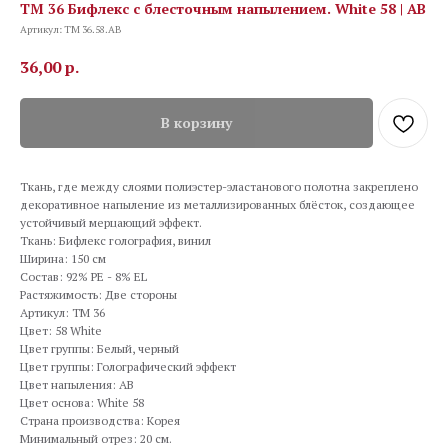
TM 36 Бифлекс с блесточным напылением. White 58 | AB
Артикул:
TM 36.58.AB
36,00
р.
В корзину
Ткань, где между слоями полиэстер-эластанового полотна закреплено
декоративное напыление из металлизированных блёсток, создающее
устойчивый мерцающий эффект.
Ткань: Бифлекс голография, винил
Ширина: 150 см
Состав: 92% PE - 8% EL
Растяжимость: Две стороны
Артикул: TM 36
Цвет: 58 White
Цвет группы: Белый, черный
Цвет группы: Голографический эффект
Цвет напыления: AB
Цвет основа: White 58
Страна производства: Корея
Минимальный отрез: 20 см.