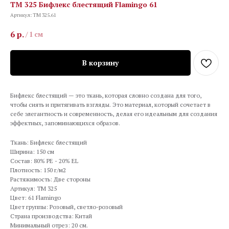
TM 325 Бифлекс блестящий Flamingo 61
Артикул:
TM 325.61
6
р.
/
1 см
В корзину
Бифлекс блестящий — это ткань, которая словно создана для того,
чтобы сиять и притягивать взгляды. Это материал, который сочетает в
себе элегантность и современность, делая его идеальным для создания
эффектных, запоминающихся образов.
Ткань: Бифлекс блестящий
Ширина: 150 см
Состав: 80% PE - 20% EL
Плотность: 150 г/м2
Растяжимость: Две стороны
Артикул: TM 325
Цвет: 61 Flamingo
Цвет группы: Розовый, светло-розовый
Страна производства: Китай
Минимальный отрез: 20 см.