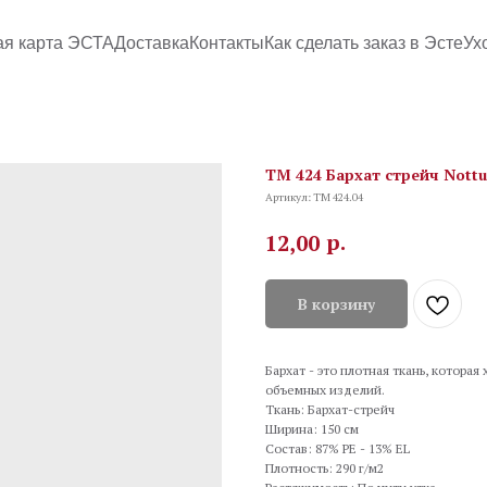
ая карта ЭСТА
Доставка
Контакты
Как сделать заказ в Эсте
Ух
TM 424 Бархат стрейч Nottu
Артикул:
TM 424.04
р.
12,00
В корзину
Бархат - это плотная ткань, котора
объемных изделий.
Ткань: Бархат-стрейч
Ширина: 150 см
Состав: 87% PE - 13% EL
Плотность: 290 г/м2