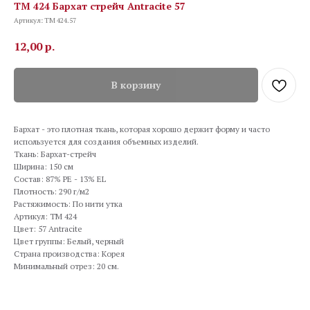
TM 424 Бархат стрейч Antracite 57
Артикул:
TM 424.57
12,00
р.
В корзину
Бархат - это плотная ткань, которая хорошо держит форму и часто
используется для создания объемных изделий.
Ткань: Бархат-стрейч
Ширина: 150 см
Состав: 87% PE - 13% EL
Плотность: 290 г/м2
Растяжимость: По нити утка
Артикул: TM 424
Цвет: 57 Antracite
Цвет группы: Белый, черный
Страна производства: Корея
Минимальный отрез: 20 см.