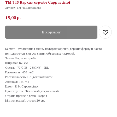
TM 745 Бархат стрейч Cappuccinoi
Артикул:
TM 745.Cappuchinno
15,00
р.
В корзину
Бархат - это плотная ткань, которая хорошо держит форму и часто
используется для создания объемных изделий.
Ткань: Бархат-стрейч
Ширина: 160 см
Состав: 70% PE - 23% NY - 7EL
Плотность: 450 г/м2
Растяжимость: По долевой нити
Артикул: TM 745
Цвет: 8184 Cappuccinoi
Цвет группы: Телесный, коричневый
Страна производства: Корея
Минимальный отрез: 20 см.