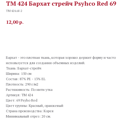
TM 424 Бархат стрейч Psyhco Red 69
TM 424.68-2
12,00
р.
В корзину
Бархат - это плотная ткань, которая хорошо держит форму и часто
используется для создания объемных изделий.
Ткань: Бархат-стрейч
Ширина: 150 см
Состав: 87% PE - 13% EL
Плотность: 290 г/м2
Растяжимость: По нити утка
Артикул: TM 424
Цвет: 69 Psyho Red
Цвет группы: Красный, оранжевый
Страна производства: Корея
Минимальный отрез: 20 см.