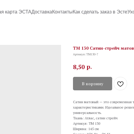
ая карта ЭСТА
Доставка
Контакты
Как сделать заказ в Эсте
Ух
TM 130 Сатин-стрейч матов
Артикул:
TM130-7
р.
8,50
В корзину
Сатин матовый — это современная т
характеристиками. Идеальное решени
универсальность.
Ткань: Атлас, сатин стрейч
Артикул: TM 130
Ширина: 145 см