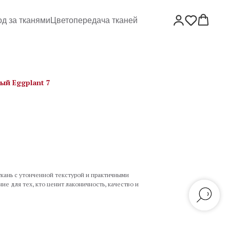
од за тканями
Цветопередача тканей
ый Eggplant 7
кань с утонченной текстурой и практичными
е для тех, кто ценит лаконичность, качество и