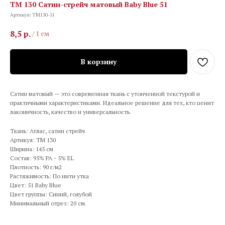
TM 130 Сатин-стрейч матовый Baby Blue 51
Артикул:
TM130-51
8,5
р.
/
1 см
В корзину
Сатин матовый — это современная ткань с утонченной текстурой и
практичными характеристиками. Идеальное решение для тех, кто ценит
лаконичность, качество и универсальность.
Ткань: Атлас, сатин стрейч
Артикул: TM 130
Ширина: 145 см
Состав: 95% PA - 5% EL
Плотность: 90 г/м2
Растяжимость: По нити утка
Цвет: 51 Baby Blue
Цвет группы: Синий, голубой
Минимальный отрез: 20 см.