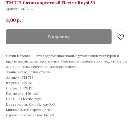
TM 713 Сатин корсетный Electric Royal 53
Артикул:
TM713-53
8,00
р.
В корзину
Сатин матовый — это современная ткань с утонченной текстурой и
практичными характеристиками. Идеальное решение для тех, кто ценит
лаконичность, качество и универсальность.
Ткань: Атлас, сатин стрейч
Артикул: TM 713
Ширина: 155 см
Состав: 100% PE
Плотность: 190 г/м2
Цвет: 53 Electric Royal
Цвет группы: Синий, голубой
Минимальный отрез: 20 см.
Страна производства: Китай