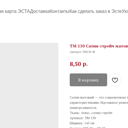
ая карта ЭСТА
Доставка
Контакты
Как сделать заказ в Эсте
Ух
TM 130 Сатин-стрейч матов
Артикул:
TM130-48
р.
8,50
В корзину
Сатин матовый — это современная т
характеристиками. Идеальное решени
универсальность.
Ткань: Атлас, сатин стрейч
Артикул: TM 130
Ширина: 145 см