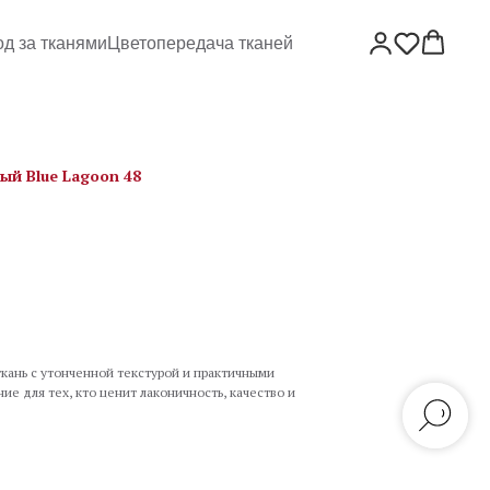
од за тканями
Цветопередача тканей
ый Blue Lagoon 48
кань с утонченной текстурой и практичными
е для тех, кто ценит лаконичность, качество и