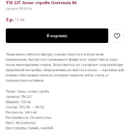
TM 227 Атлас-стрейч Gortensia 86
Артикул:
TM 227-86
5
р.
/
1 см
В корзину
Ткань мягко облегает фигуру, хорошо тянется в поперечном
направлении, быстро восстанавливает форму и не теряет блеск даже
после многократных стирок. Легко шьётся, не «скользит» под иглой при
правильной настройке оборудования, не мнётся в носке — идеальна для
пошива облегающих платьев, вечерних нарядов, юбок, топов, и
сценических костюмов.
Ткань: Атлас, сатин стрейч
Артикул: TM 227
Ширина: 150 см
Состав: 92% PE — 8% EL
Плотность: 140 г/м2
Растяжимость: По нити утка
Цвет: 86 Gortensia
Цвет группы: Синий, голубой