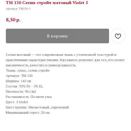
TM 130 Сатин-стрейч матовый Violet 5
Артикул:
TM130-5
8,50
р.
В корзину
Сатин матовый — это современная ткань с утонченной текстурой и
практичными характеристиками. Идеальное решение для тех, кто ценит
лаконичность, качество и универсальность.
Ткань: Атлас, сатин стрейч
Артикул: TM 130
Ширина: 145 см
Состав: 95% PA - 5% EL
Плотность: 90 г/м2
Растяжимость: По нити утка
Цвет: 5 Violet
Цвет группы: Фиолетовый, сиреневый
Минимальный отрез: 20 см.