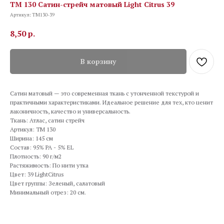
TM 130 Сатин-стрейч матовый Light Citrus 39
Артикул:
TM130-39
8,50
р.
В корзину
Сатин матовый — это современная ткань с утонченной текстурой и
практичными характеристиками. Идеальное решение для тех, кто ценит
лаконичность, качество и универсальность.
Ткань: Атлас, сатин стрейч
Артикул: TM 130
Ширина: 145 см
Состав: 95% PA - 5% EL
Плотность: 90 г/м2
Растяжимость: По нити утка
Цвет: 39 LightCitrus
Цвет группы: Зеленый, салатовый
Минимальный отрез: 20 см.