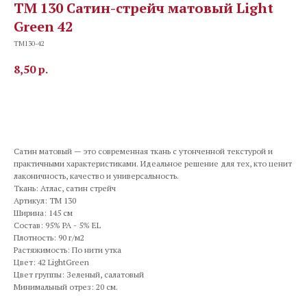
TM 130 Сатин-стрейч матовый Light
Green 42
TM130-42
8,50
р.
В корзину
Сатин матовый — это современная ткань с утонченной текстурой и
практичными характеристиками. Идеальное решение для тех, кто ценит
лаконичность, качество и универсальность.
Ткань: Атлас, сатин стрейч
Артикул: TM 130
Ширина: 145 см
Состав: 95% PA - 5% EL
Плотность: 90 г/м2
Растяжимость: По нити утка
Цвет: 42 LightGreen
Цвет группы: Зеленый, салатовый
Минимальный отрез: 20 см.