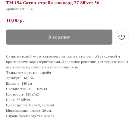
TM 154 Сатин-стрейч жаккард 37 Sillver 56
Артикул:
TM154-56
10,00
р.
В корзину
Сатин матовый — это современная ткань с утонченной текстурой и
практичными характеристиками. Идеальное решение для тех, кто ценит
лаконичность, качество и универсальность.
Ткань: Атлас, сатин стрейч
Артикул: TM 154
Ширина: 140 см
Состав: 90% PE — 10% EL
Плотность: 120 г/м2
Цвет: 56 Silver
Цвет группы: Белый, черный
Минимальный отрез: 20 см.
Страна производства: Корея